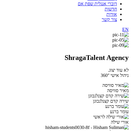
דוברי אנגלית שפת אם
חדשות
אודות
צור קשר
EN
Shraga
Talent Agency
לא עוד יצוג.
ניהול אישי 360°
מאיר סוויסה
שירה קדם קצנלנבוגן
עומר ברנע
אורי שילה