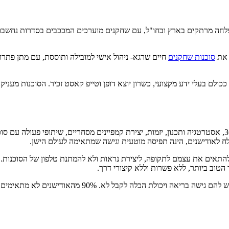
צלחה מרתקים בארץ ובחו"ל, עם שחקנים מוערכים המככבים בסדרות נחשבות וע
 את
סוכנות שחקנים
חיים שרגא- ניהול אישי למובילה ותוססת, עם מתן פתרונ
כולם בעלי ידע מקצועי, כשרון יוצא דופן וטייפ קאסט זכיר. הסוכנות מעניקה
תחת ניהול הסוכנות עברו טאלנטים מהשורה הראשונה, הדורשים טיפול 360, אסטרטגיה ותכנון, יזמות, יצירת קמפיי
לח לאודישנים, הינה תפיסה מוטעית וגישה שמתאימה לעולם הישן.
להתאים את עצמם לתקופה, ליצירת נראות ולא להמתנת טלפון של הסוכנות. 
הטוב ביותר, ללא פשרות וללא קיצורי דרך.
הסוכנות בוחרת לתת את הלב שלה רק במיוצגים אשר היא מאמי