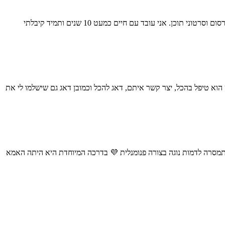
שמי עדי הוברמן, במאי ומפיק עם ניסיון של מעל 20 שנה בעבודה עם חברות וארגונים. לאורך השנים ביימתי והפקתי אלפי סרטים, בהם סרטי תדמית, פרסום וסרטוני תוכן. אני עובד עם חיים כמעט 10 שנים ותמיד קיבלתי
א טיפל בהכל, יצר קשר איתם, דאג להכל וכמובן דאג גם שישלמו לי את
התמסרה לדמות נוגה בצורה פנומנלית 💜 בדרכה המיוחדת היא היתה האמא