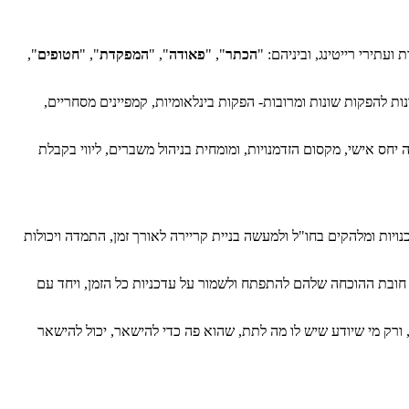
תירי רייטינג, וביניהם: "
הכתר
", "
פאודה
", "
המפקדת
", "
חטופים
",
ות להפקות שונות ומרובות- הפקות בינלאומיות, קמפיינים מסחריים,
 יחס אישי, מקסום הזדמנויות, ומומחית בניהול משברים, ליווי בקבלת
נים מסחריים, שיתופי פעולה עם סוכנויות ומלהקים בחו"ל ולמעשה בניית קריירה לאורך זמן, התמדה ויכולות
חובת ההוכחה שלהם להתפתח ולשמור על עדכניות כל הזמן, ויחד עם
נה בהם, ויש להם גישה בריאה ויכולת הכלה לקבל לא. 90% מהאודישנים לא מתאימים, ורק מי שיודע שיש לו מה לתת, שהוא פה כדי להישאר, יכול להישאר