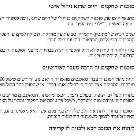
סוכנות שחקנים- חיים שרגא ניהול אישי
בתעשייה צפופה, סוכנות השחקנים בניהולו של חיים שרגא, זוכה לסיפורי ה
"
קופה ראשית
", "
ילדי בית העץ
" ועוד..
שנים רבות של מוניטין, התמדה, טביעת עין מדויקת, תשוקה למקצוע, הפכו
קמפיינים דיגיטליים, הרצאות, הופעות במה ועוד.
כל זה לא היה קורה לולא דיוק והקפדה יתרה בבחירת מיוצגי הסוכנות, רובם כ
החלטות, יצירתיות ויזמות.
סוכנות שחקנים זה הרבה מעבר לאודישנים
מוכחות. התפיסה אצל רבים כי "כולם אותו דבר", או שהסוכן בסך הכול שו
בתחרות על לב הצופה, ובעולם דינמי, רועש ומתפתח, הטאלנטים מחויבים 
הסוכנות זו עבודת צוות מהודקת, כשכל צד עושה את תפקידו ומרצו על הצד 
באיזון ולעבוד לבסוף כשמגיעה ההזדמנות הנכונה.
לזהות את הכוכב הבא ולבנות לו קריירה