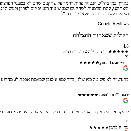
בארץ, כמו בחו"ל, הנטייה פחות להמר על שחקנים שהם לא במעגל הפרצופ
ומצד שני, לתת הזדמנות לשחקנים שממש עוד רגע יכולים לפרוץ ולעשות זא
מצטלם לשתי סדרות בינלאומיות בחו"ל.
Google Reviews
הקולות שמאחורי ההצלחה
4.8
★★★★★
מבוסס על 47 ביקורות גוגל
Y
★★★★★
yuda lazarovich
בתעשייה לא פשוטה כמו שלנו, נדיר למצוא סוכן שבאמת אכפת לו. מהרגע ה
J
★★★★★
jonathan Chaver
ליהקנו את השחקן דניאל שופמן דרך חיים שרגא. המשחק היה יוצא דופן וכל
ע
עדי הוברמן
★★★★★