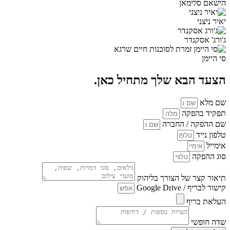
הישאם סלימאן
יאיר ניצני
ג'ורג' אסקנדר
סי היימן
הצעד הבא שלך מתחיל כאן.
שם מלא
תפקיד בהפקה
שם ההפקה / החברה
טלפון נייד
אימייל
סוג ההפקה
תיאור קצר של הצורך בליהוק
קישור לבריף / Google Drive
העלאת בריף
שדה חופשי