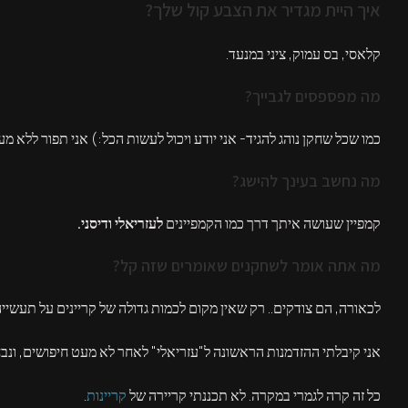
איך היית מגדיר את הצבע קול שלך?
קלאסי, בס עמוק, ציני במנעד.
מה מפספסים לגבייך?
כמו שכל שחקן נוהג להגיד- אני יודע ויכול לעשות הכל:) אני תפור ללא מע
מה נחשב בעינך להישג?
קמפיין שעושה איתך דרך כמו הקמפיינים
לעזריאלי ודיסני.
מה אתה אומר לשחקנים שאומרים שזה קל?
לכאורה, הם צודקים.. רק שאין מקום לכמות גדולה של קריינים על תעשיי
אני קיבלתי ההזדמנות הראשונה ל"עזריאלי" לאחר לא מעט חיפושים, ונבח
כל זה קרה לגמרי במקרה. לא תכננתי קריירה של
קריינות
.