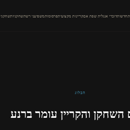
ת
חדשות
דוברי אנגלית שפת אם
קריינות מקצועית
פרסומות
משפיעני רשת
שחקניות
שחקנים
הבלוג
השחקן והקריין עומר ברנע