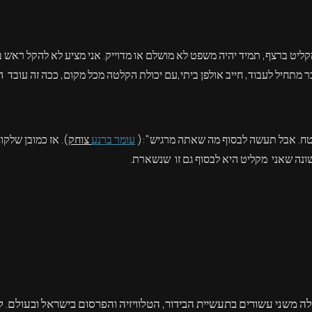
יט ברצף, תמיד יהיה משפט לא מושלם או מדוייק. אני מציע לא להקל ראש בעי
תחיל לעבוד, חייב אולפן ביתי,עם יכולת הקלטה מכל מקום, ככה זה עובד הי
כן. בטח. אבל תעשה לבסוף מה שאתה מרגיש":(
עומר ברנע
צוחק
). אז כמובן שלק
ונה שאני מקליט היא לבסוף גם זו שנשארת.
ה משני עשורים בתעשיית הבידור, הטלוויזיה והפרסום בישראל ובעולם.