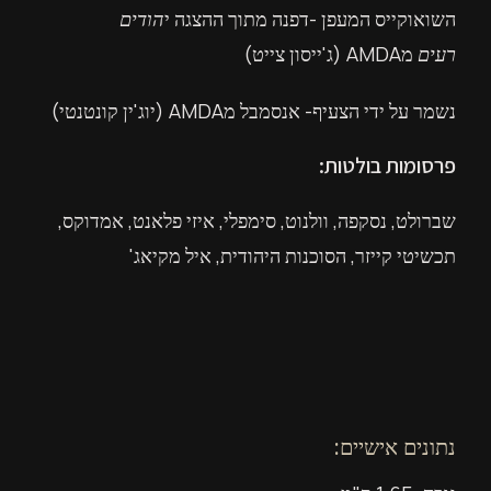
השואוקייס המעפן -דפנה מתוך ההצגה י
הודים
רעים
מAMDA (ג'ייסון צייט)
נשמר על ידי הצעיף- אנסמבל מAMDA (יוג'ין קונטנטי)
פרסומות בולטות:
שברולט, נסקפה, וולנוט, סימפלי, איזי פלאנט, אמדוקס,
תכשיטי קייזר, הסוכנות היהודית, איל מקיאג'
נתונים אישיים: