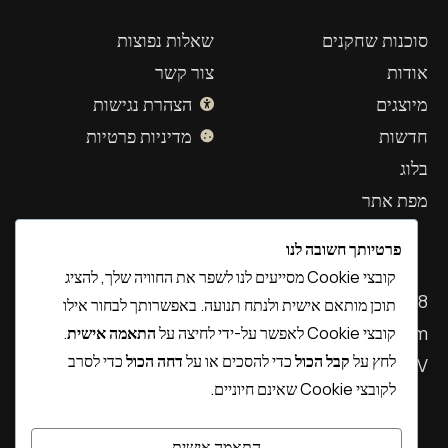
סוכנות שחקנים
שאלות נפוצות
אודות
צור קשר
מיוצגים
הצהרת נגישות
חדשות
מדיניות פרטיות
בלוג
מפת אתר
פרטיותך חשובה לנו
קובצי Cookie מסייעים לנו לשפר את החוויה שלך, להציג
03-7314588
תוכן מותאם אישית ולנתח תנועה. באפשרותך לבחור אילו
castart@gmail.com
קובצי Cookie לאפשר על-ידי לחיצה על
התאמה אישית
.
לחץ על
קבל הכול
כדי להסכים או על
דחה הכול
כדי לסרב
Alon Towers 2, Yigal Alon94 TLV
לקובצי Cookie שאינם חיוניים.
התאמה אישית